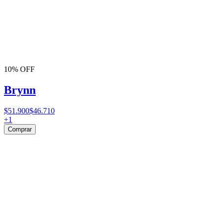
10% OFF
Brynn
$51.900
$46.710
+
1
Comprar