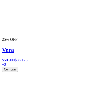
25% OFF
Vera
$50.900
$38.175
+
2
Comprar