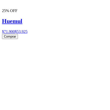
25% OFF
Huemul
$71.900
$53.925
Comprar