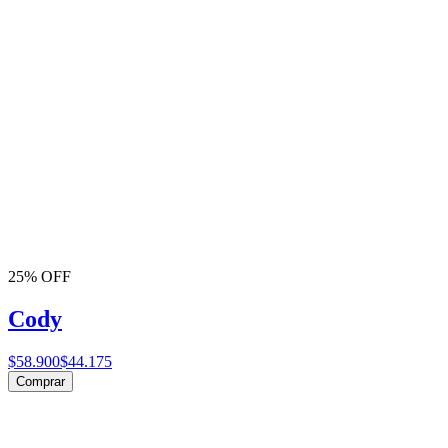
25% OFF
Cody
$58.900
$44.175
Comprar