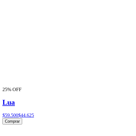
25% OFF
Lua
$59.500
$44.625
Comprar