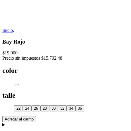
Inicio
.
Bay Rojo
$19.000
Precio sin impuestos
$15.702,48
color
talle
22
24
26
28
30
32
34
36
Agregar al carrito