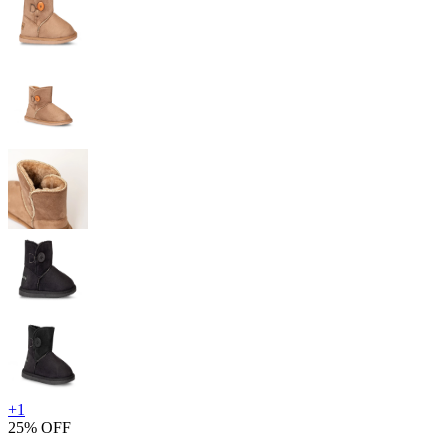
+
1
25% OFF