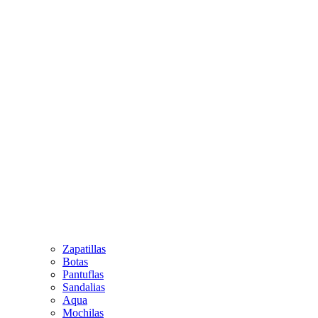
Zapatillas
Botas
Pantuflas
Sandalias
Aqua
Mochilas