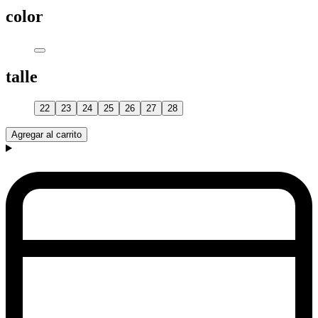
color
talle
22
23
24
25
26
27
28
Agregar al carrito