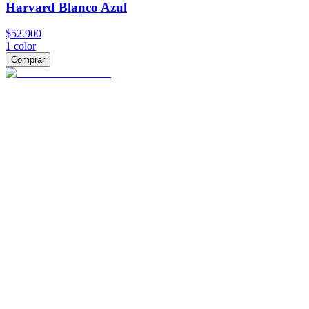
Harvard Blanco Azul
$52.900
1
color
Comprar