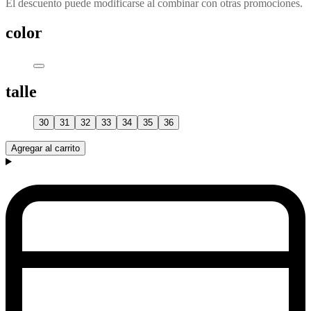
El descuento puede modificarse al combinar con otras promociones.
color
talle
30
31
32
33
34
35
36
Agregar al carrito