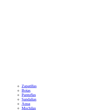
Zapatillas
Botas
Pantuflas
Sandalias
Aqua
Mochilas