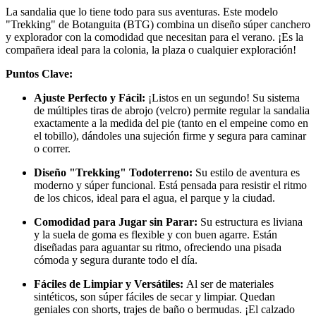
La sandalia que lo tiene todo para sus aventuras. Este modelo
"Trekking" de Botanguita (BTG) combina un diseño súper canchero
y explorador con la comodidad que necesitan para el verano. ¡Es la
compañera ideal para la colonia, la plaza o cualquier exploración!
Puntos Clave:
Ajuste Perfecto y Fácil:
¡Listos en un segundo! Su sistema
de múltiples tiras de abrojo (velcro) permite regular la sandalia
exactamente a la medida del pie (tanto en el empeine como en
el tobillo), dándoles una sujeción firme y segura para caminar
o correr.
Diseño "Trekking" Todoterreno:
Su estilo de aventura es
moderno y súper funcional. Está pensada para resistir el ritmo
de los chicos, ideal para el agua, el parque y la ciudad.
Comodidad para Jugar sin Parar:
Su estructura es liviana
y la suela de goma es flexible y con buen agarre. Están
diseñadas para aguantar su ritmo, ofreciendo una pisada
cómoda y segura durante todo el día.
Fáciles de Limpiar y Versátiles:
Al ser de materiales
sintéticos, son súper fáciles de secar y limpiar. Quedan
geniales con shorts, trajes de baño o bermudas. ¡El calzado