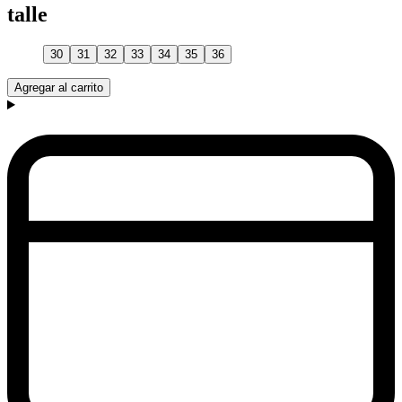
talle
30
31
32
33
34
35
36
Agregar al carrito