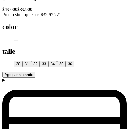
$49.000
$39.900
Precio sin impuestos
$32.975,21
color
talle
30
31
32
33
34
35
36
Agregar al carrito