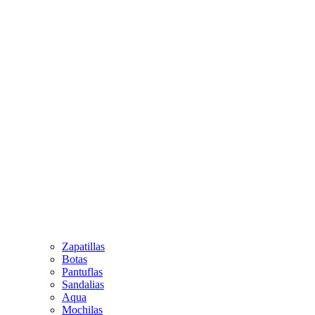
Zapatillas
Botas
Pantuflas
Sandalias
Aqua
Mochilas